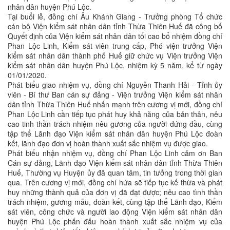
nhân dân huyện Phú Lộc.
Tại buổi lễ, đồng chí Âu Khánh Giang - Trưởng phòng Tổ chức
cán bộ Viện kiểm sát nhân dân tỉnh Thừa Thiên Huế đã công bố
Quyết định của Viện kiểm sát nhân dân tối cao bổ nhiệm đồng chí
Phan Lộc Linh, Kiểm sát viên trung cấp, Phó viện trưởng Viện
kiểm sát nhân dân thành phố Huế giữ chức vụ Viện trưởng Viện
kiểm sát nhân dân huyện Phú Lộc, nhiệm kỳ 5 năm, kể từ ngày
01/01/2020.
Phát biểu giao nhiệm vụ, đồng chí Nguyễn Thanh Hải - Tỉnh ủy
viên - Bí thư Ban cán sự đảng - Viện trưởng Viện kiểm sát nhân
dân tỉnh Thừa Thiên Huế nhấn mạnh trên cương vị mới, đồng chí
Phan Lộc Linh cần tiếp tục phát huy khả năng của bản thân, nêu
cao tinh thần trách nhiệm nêu gương của người đứng đầu, cùng
tập thể Lãnh đạo Viện kiểm sát nhân dân huyện Phú Lộc đoàn
kết, lãnh đạo đơn vị hoàn thành xuất sắc nhiệm vụ được giao.
Phát biểu nhận nhiệm vụ, đồng chí Phan Lộc Linh cảm ơn Ban
Cán sự đảng, Lãnh đạo Viện kiểm sát nhân dân tỉnh Thừa Thiên
Huế, Thường vụ Huyện ủy đã quan tâm, tin tưởng trong thời gian
qua. Trên cương vị mới, đồng chí hứa sẽ tiếp tục kế thừa và phát
huy những thành quả của đơn vị đã đạt được; nêu cao tình thần
trách nhiệm, gương mẫu, đoàn kết, cùng tập thể Lãnh đạo, Kiểm
sát viên, công chức và người lao động Viện kiểm sát nhân dân
huyện Phú Lộc phấn đấu hoàn thành xuất sắc nhiệm vụ của