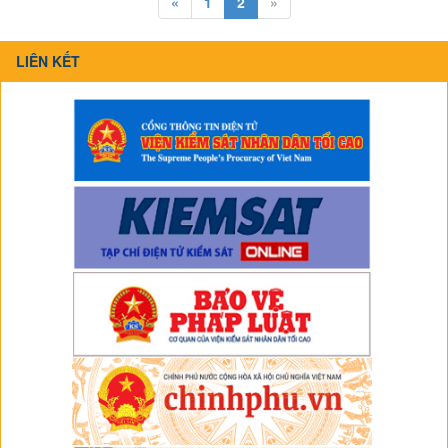
«
1
2
»
LIÊN KẾT