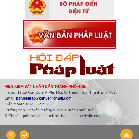
VIỆN KIỂM SÁT NHÂN DÂN THÀNH PHỐ HUẾ
Trụ sở: 12 Lê Quý Đôn, P. Phú Hội, Q. Thuận Hóa, Thành phố Huế.
Email:
banbientap.vkshue@gmail.com
Điện thoại : 0234.3822556
Trưởng ban BT: Viện trưởng VKSND Thành phố Huế.
© Ghi rõ nguồn khi phát hành lại thông tin từ website này.