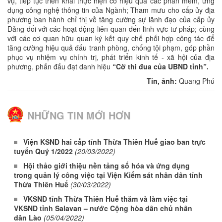
vụ, tiếp tục triển khai thực hiện có hiệu quả các phần mềm, ứng
dụng công nghệ thông tin của Ngành; Tham mưu cho cấp ủy địa
phương ban hành chỉ thị về tăng cường sự lãnh đạo của cấp ủy
Đảng đối với các hoạt động liên quan đến lĩnh vực tư pháp; cùng
với các cơ quan hữu quan ký kết quy chế phối hợp công tác để
tăng cường hiệu quả đấu tranh phòng, chống tội phạm, góp phần
phục vụ nhiệm vụ chính trị, phát triển kinh tế - xã hội của địa
phương, phấn đấu đạt danh hiệu
“Cờ thi đua của UBND tỉnh”.
Tin, ảnh:
Quang Phú
NHỮNG TIN MỚI HƠN
Viện KSND hai cấp tỉnh Thừa Thiên Huế giao ban trực
tuyến Quý 1/2022
(20/03/2022)
Hội thảo giới thiệu nền tảng số hóa và ứng dụng
trong quản lý công việc tại Viện Kiểm sát nhân dân tỉnh
Thừa Thiên Huế
(30/03/2022)
VKSND tỉnh Thừa Thiên Huế thăm và làm việc tại
VKSND tỉnh Salavan – nước Cộng hòa dân chủ nhân
dân Lào
(05/04/2022)