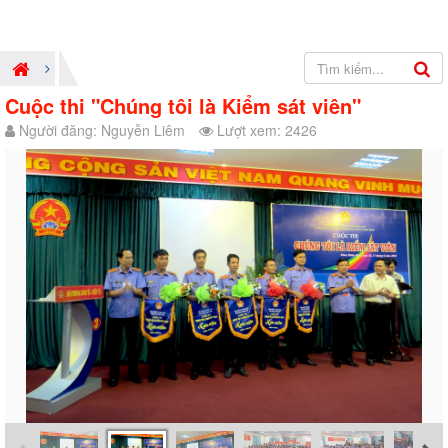
Cuộc thi "Chúng tôi là Kiểm sát viên"
Người đăng: Nguyễn Liêm
Lượt xem: 2426