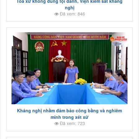
Tòa xử không đúng tội danh, Viện kiểm sát kháng
nghị
Đã xem: 846
Kháng nghị nhằm đảm bảo công bằng và nghiêm
minh trong xét xử
Đã xem: 723