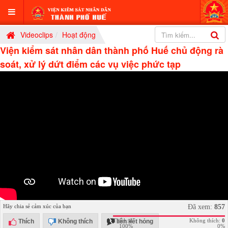
Videoclips
Hoạt động
Viện kiểm sát nhân dân thành phố Huế chủ động rà
soát, xử lý dứt điểm các vụ việc phức tạp
Hãy chia sẻ cảm xúc của bạn
Đã xem:
857
Thích:
1
Không thích:
0
Thích
Không thích
liên kết hỏng
100%
0%