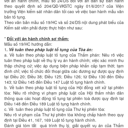
với án hành chính, mẫu số 24/DS đối với án dân sự ban hành
theo quyết định số 204/QĐ-VKSTC ngày 01/6/2017 của Viện
trưởng Viện kiểm sát nhân dân tối cao về việc ban hành mẫu văn
bản tố tụng.
Theo văn bản mẫu số 19/HC và số 24/DS nội dung phát biểu của
Kiểm sát viên phải được thực hiện như sau:
*
Đối với án hành chính sơ thẩm:
Mẫu số 19/HC hướng dẫn:
1
. Về tuân theo pháp luật tố tụng của Tòa án:
a. Về tuân theo pháp luật tố tụng của Thẩm phán: Nêu rõ việc
tuân theo pháp luật về thụ lý vụ án hành chính; việc xác minh thu
thập chứng cứ; việc áp dụng biện pháp khẩn cấp tạm thời; tạm
đình chỉ; việc tổ chức đối thoại giữa các đương sự được quy định
tại Điều 20; Điều 38; Điều 125; Điều 126; từ Điều 130 đến Điều
143; từ Điều 145 đến Điều 147 Luật tố tụng hành chính.
b. Về tuân theo pháp luật tố tụng của Hội đồng xét xử tại phiên
tòa: Nêu rõ những vi phạm pháp luật của Hội thẩm nhân dân
thông qua các hoạt động tố tụng tại phiên toà được quy định tại
Điều 148 đến Điều 189 Luật tố tụng hành chính.
c. Về tuân theo pháp luật tố tụng của Thư ký phiên tòa:
Nêu rõ vi phạm của Thư ký phiên tòa không chấp hành theo quy
định tại Điều 41, 167, 169 Luật tố tụng hành chính.
Đánh giá tóm tắt quá trình thụ lý, giải quyết vụ án của Thẩm