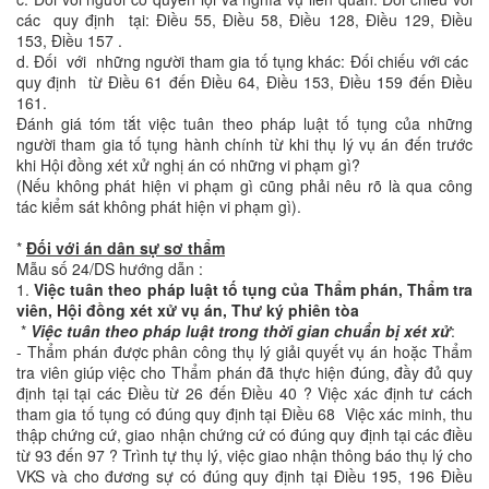
các quy định tại: Điều 55, Điều 58, Điều 128, Điều 129, Điều
153, Điều 157 .
d. Đối với những người tham gia tố tụng khác: Đối chiếu với các
quy định từ Điều 61 đến Điều 64, Điều 153, Điều 159 đến Điều
161.
Đánh giá tóm tắt việc tuân theo pháp luật tố tụng của những
người tham gia tố tụng hành chính từ khi thụ lý vụ án đến trước
khi Hội đồng xét xử nghị án có những vi phạm gì?
(Nếu không phát hiện vi phạm gì cũng phải nêu rõ là qua công
tác kiểm sát không phát hiện vi phạm gì).
*
Đối với án dân sự sơ thẩm
Mẫu số 24/DS hướng dẫn :
1.
Việc tuân theo pháp luật tố tụng của Thẩm phán, Thẩm tra
viên, Hội đồng xét xử vụ án, Thư ký phiên tòa
*
Việc tuân theo pháp luật trong thời gian chuẩn bị xét xử
:
- Thẩm phán được phân công thụ lý giải quyết vụ án hoặc Thẩm
tra viên giúp việc cho Thẩm phán đã thực hiện đúng, đầy đủ quy
định tại tại các Điều từ 26 đến Điều 40 ? Việc xác định tư cách
tham gia tố tụng có đúng quy định tại Điều 68 Việc xác minh, thu
thập chứng cứ, giao nhận chứng cứ có đúng quy định tại các điều
từ 93 đến 97 ? Trình tự thụ lý, việc giao nhận thông báo thụ lý cho
VKS và cho đương sự có đúng quy định tại Điều 195, 196 Điều