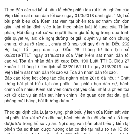
Theo Báo cáo sơ kết 4 năm tổ chức phiên tòa rút kinh nghiệm của
Viện kiểm sát nhân dân tối cao ngày 01/3/2018 đánh giá: “ Một số
bài phát biểu của Kiểm sát viên tại phiên tòa sơ thẩm còn đơn
giản khi nhận định việc tuân theo pháp luật tố tụng của Thẩm
phán, Hội đồng xét xử và người tham gia tố tụng trong quá trình
giải quyết vụ án; đề nghị đường lối giải quyết vụ án còn chung
chung, chưa rõ ràng…, chưa phù hợp với quy định tại Điều 262
Bộ luật Tố tụng dân sự, Điều 28 Thông tư liên tịch số
02/2016/TTLT ngày 31/8/2016 của Viện kiểm sát nhân dân tối
cao và Tòa án nhân dân tối cao; Điều 190 Luật TTHC, Điều 27
khoản 1 Thông tư liên tịch số 03/2016/TTLT ngày 31/8/2016 của
Viện kiểm sát nhân dân tối cao và Tòa án nhân dân tối cao”.
Báo cáo tổng kết công tác của ngành năm 2018 đã nêu: “ Chất
lượng bài phát biểu tại các phiên tòa, phiên họp dân sự, hành
chính của nhiều Kiểm sát viên chưa đạt yêu cầu, nhất là phiên tòa
xét xử các vụ án dân sự, hành chính liên quan đến đất đai, giải
phóng mặt bằng, bồi thường dự án.”
Theo qui định của Luật tố tụng, phát biểu ý kiến của Kiểm sát viên
tại phiên tòa xét xử án dân sự, hành chính là một văn bản tố tụng
được lưu trong hồ sơ vụ án. Nội dung văn bản phát biểu ý kiến tại
phiên tòa sơ thẩm được hướng dẫn cụ thể tại mẫu số 19/HC đối