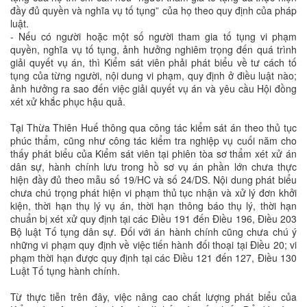
đầy đủ quyền và nghĩa vụ tố tụng” của họ theo quy định của pháp
luật.
- Nếu có người hoặc một số người tham gia tố tụng vi phạm
quyền, nghĩa vụ tố tụng, ảnh hưởng nghiêm trọng đến quá trình
giải quyết vụ án, thì Kiểm sát viên phải phát biểu về tư cách tố
tụng của từng người, nội dung vi phạm, quy định ở điều luật nào;
ảnh hưởng ra sao đến việc giải quyết vụ án và yêu cầu Hội đồng
xét xử khắc phục hậu quả.
Tại Thừa Thiên Huế thông qua công tác kiểm sát án theo thủ tục
phúc thẩm, cũng như công tác kiểm tra nghiệp vụ cuối năm cho
thấy phát biểu của Kiểm sát viên tại phiên tòa sơ thẩm xét xử án
dân sự, hành chính lưu trong hồ sơ vụ án phần lớn chưa thực
hiện đầy đủ theo mẫu số 19/HC và số 24/DS. Nội dung phát biểu
chưa chú trọng phát hiện vi phạm thủ tục nhận và xử lý đơn khởi
kiện, thời hạn thụ lý vụ án, thời hạn thông báo thụ lý, thời hạn
chuẩn bị xét xử quy định tại các Điều 191 đến Điều 196, Điều 203
Bộ luật Tố tụng dân sự. Đối với án hành chính cũng chưa chú ý
những vi phạm quy định về việc tiến hành đối thoại tại Điều 20; vi
phạm thời hạn được quy định tại các Điều 121 đến 127, Điều 130
Luật Tố tụng hành chính.
Từ thực tiễn trên đây, việc nâng cao chất lượng phát biểu của