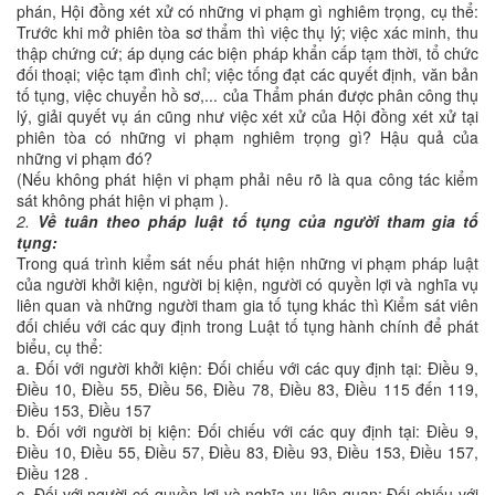
phán, Hội đồng xét xử có những vi phạm gì nghiêm trọng, cụ thể:
Trước khi mở phiên tòa sơ thẩm thì việc thụ lý; việc xác minh, thu
thập chứng cứ; áp dụng các biện pháp khẩn cấp tạm thời, tổ chức
đối thoại; việc tạm đình chỉ; việc tống đạt các quyết định, văn bản
tố tụng, việc chuyển hồ sơ,... của Thẩm phán được phân công thụ
lý, giải quyết vụ án cũng như việc xét xử của Hội đồng xét xử tại
phiên tòa có những vi phạm nghiêm trọng gì? Hậu quả của
những vi phạm đó?
(Nếu không phát hiện vi phạm phải nêu rõ là qua công tác kiểm
sát không phát hiện vi phạm ).
2.
Về tuân theo pháp luật tố tụng của người tham gia tố
tụng:
Trong quá trình kiểm sát nếu phát hiện những vi phạm pháp luật
của người khởi kiện, người bị kiện, người có quyền lợi và nghĩa vụ
liên quan và những người tham gia tố tụng khác thì Kiểm sát viên
đối chiếu với các quy định trong Luật tố tụng hành chính để phát
biểu, cụ thể:
a. Đối với người khởi kiện: Đối chiếu với các quy định tại: Điều 9,
Điều 10, Điều 55, Điều 56, Điều 78, Điều 83, Điều 115 đến 119,
Điều 153, Điều 157
b. Đối với người bị kiện: Đối chiếu với các quy định tại: Điều 9,
Điều 10, Điều 55, Điều 57, Điều 83, Điều 93, Điều 153, Điều 157,
Điều 128 .
c. Đối với người có quyền lợi và nghĩa vụ liên quan: Đối chiếu với