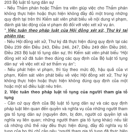
203 Bộ luật tố tụng dân sự
- Nếu Thẩm phán hoặc Thẩm tra viên giúp việc cho Thẩm phán
không thực hiện hoặc thực hiện không đầy đủ một trong những
quy định tại trên thì Kiểm sát viên phát biểu về nội dung vi phạm,
đánh giá tác động của vi phạm đó đối với việc xét xử vụ án.
*
Việc tuân theo pháp luật của Hội đồng xét xử, Thư ký tại
phiên tòa:
- Nếu Hội đồng xét xử, Thư ký đã thực hiện đúng quy định tại các
Điều 239 đến Điều 243, Điều 246, 247, Điều 249 đến Điều 260,
Điều 263 Bộ luật tố tụng dân sự, thì Kiểm sát viên phát biểu “Hội
đồng xét xử đã tuân theo đúng các quy định của Bộ luật tố tụng
dân sự về việc xét xử sơ thẩm vụ án”;
- Nếu phát hiện vi phạm, thì tùy theo mức độ, hậu quả của vi
phạm, Kiểm sát viên phát biểu về việc Hội đồng xét xử, Thư ký
không thực hiện hoặc thực hiện không đúng quy định của một
hoặc một số điều luật nêu trên.
2. Việc tuân theo pháp luật tố tụng của người tham gia tố
tụng
- Căn cứ quy định của Bộ luật tố tụng dân sự và các quy định
pháp luật liên quan đến quyền và nghĩa vụ của những người tham
gia tố tụng dân sự (nguyên đơn, bị đơn, người có quyền lợi và
nghĩa vụ liên quan; những người tham gia tố tụng khác) nếu tất
cả những chủ thể này đều thực hiện đúng, đầy đủ nghĩa vụ tố
tụng của họ thì chỉ cần nêu “người tham gia tố tụng đã thực hiện